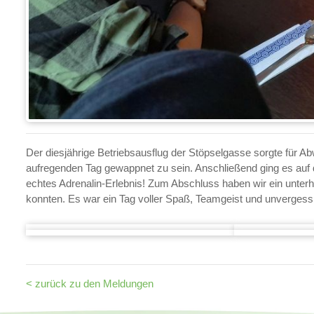
Der diesjährige Betriebsausflug der Stöpselgasse sorgte für A
aufregenden Tag gewappnet zu sein. Anschließend ging es auf
echtes Adrenalin-Erlebnis! Zum Abschluss haben wir ein unterha
konnten. Es war ein Tag voller Spaß, Teamgeist und unvergess
< zurück zu den Meldungen