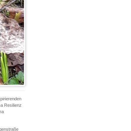
pirierenden
a Resilienz
ma
egenstraße