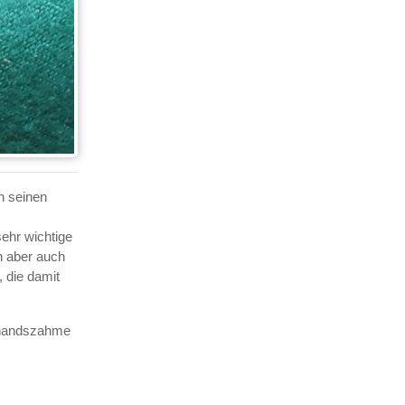
h seinen
sehr wichtige
n aber auch
 die damit
, handszahme