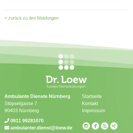
< zurück zu den Meldungen
Ambulante Dienste Nürnberg
Startseite
Stöpselgasse 7
Kontakt
90403 Nürnberg
Impressum
0911 99281070
circleinstagram
circlefacebook
circleyoutube
circlexing
ambulanter.dienst
loew.de