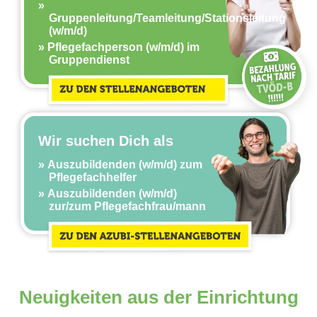
Gruppenleitung/Teamleitung/Stationsleitung
(w/m/d)
Pflegefachperson (w/m/d) im
Gruppendienst
Wir suchen Dich als
Auszubildenden (w/m/d) zum
Pflegefachhelfer
Auszubildenden (w/m/d)
zur/zum Pflegefachfrau/mann
Neuigkeiten aus der Einrichtung