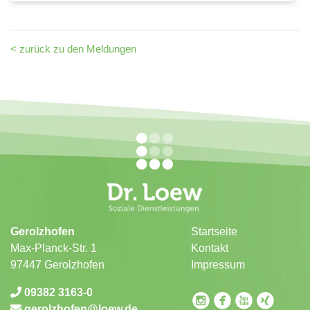
< zurück zu den Meldungen
Gerolzhofen
Startseite
Max-Planck-Str. 1
Kontakt
97447 Gerolzhofen
Impressum
09382 3163-0
circleinstagram
circlefacebook
circleyoutube
circlexing
gerolzhofen
loew.de