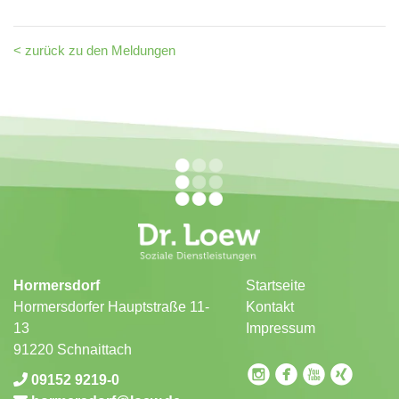
< zurück zu den Meldungen
Hormersdorf
Startseite
Hormersdorfer Hauptstraße 11-
Kontakt
13
Impressum
91220 Schnaittach
circleinstagram
circlefacebook
circleyoutube
circlexing
09152 9219-0