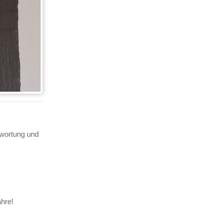
twortung und
ahre!