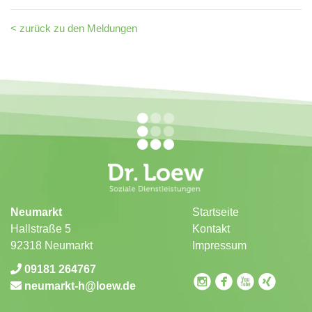
< zurück zu den Meldungen
Neumarkt
Startseite
Hallstraße 5
Kontakt
92318 Neumarkt
Impressum
09181 264767
circleinstagram
circlefacebook
circleyoutube
circlexing
neumarkt-h
loew.de