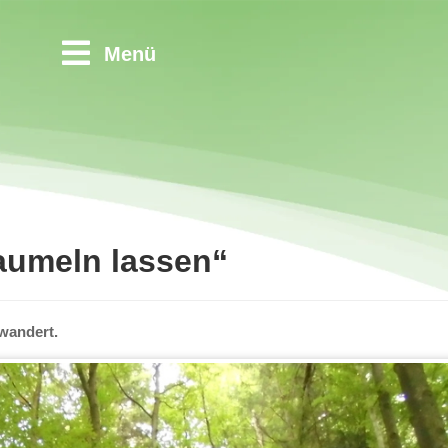
Menü
aumeln lassen“
ewandert.