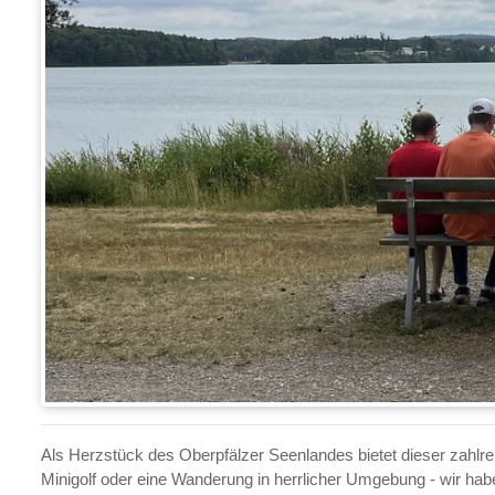
Als Herzstück des Oberpfälzer Seenlandes bietet dieser zahlre
Minigolf oder eine Wanderung in herrlicher Umgebung - wir hab