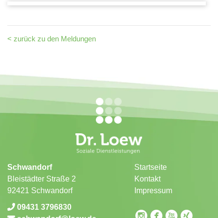
< zurück zu den Meldungen
Schwandorf
Startseite
Bleistädter Straße 2
Kontakt
92421 Schwandorf
Impressum
09431 3796830
circleinstagram
circlefacebook
circleyoutube
circlexing