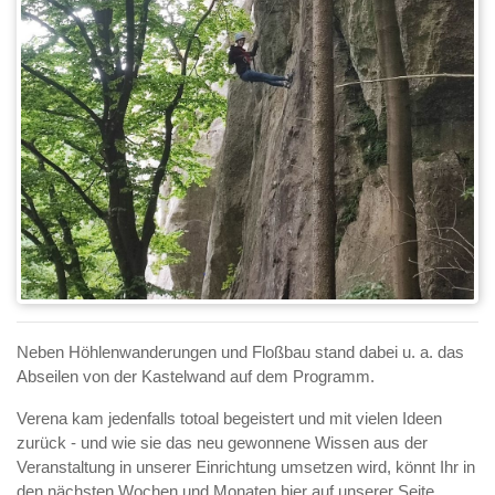
Neben Höhlenwanderungen und Floßbau stand dabei u. a. das
Abseilen von der Kastelwand auf dem Programm.
Verena kam jedenfalls totoal begeistert und mit vielen Ideen
zurück - und wie sie das neu gewonnene Wissen aus der
Veranstaltung in unserer Einrichtung umsetzen wird, könnt Ihr in
den nächsten Wochen und Monaten hier auf unserer Seite