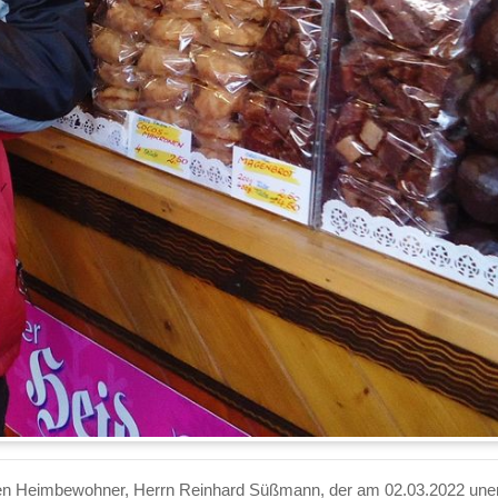
gen Heimbewohner, Herrn Reinhard Süßmann, der am 02.03.2022 une