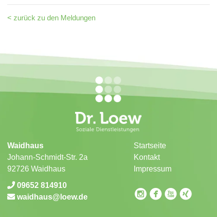
< zurück zu den Meldungen
Waidhaus
Startseite
Johann-Schmidt-Str. 2a
Kontakt
92726 Waidhaus
Impressum
09652 814910
circleinstagram
circlefacebook
circleyoutube
circlexing
waidhaus
loew.de