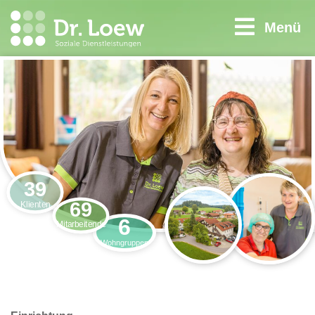
Menü
39
69
Klienten
6
Mitarbeitende
Wohngruppen