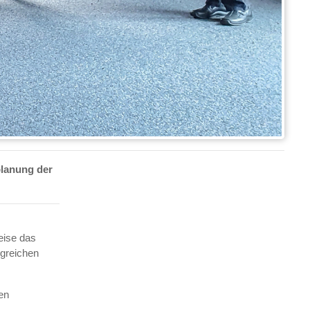
planung der
eise das
lgreichen
en