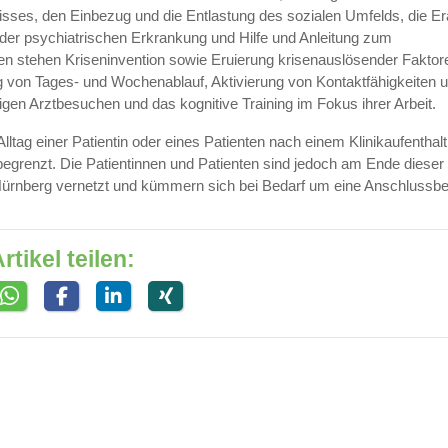
isses, den Einbezug und die Entlastung des sozialen Umfelds, die Er
r psychiatrischen Erkrankung und Hilfe und Anleitung zum
 stehen Kriseninvention sowie Eruierung krisenauslösender Faktor
ung von Tages- und Wochenablauf, Aktivierung von Kontaktfähigkeiten 
digen Arztbesuchen und das kognitive Training im Fokus ihrer Arbeit.
ag einer Patientin oder eines Patienten nach einem Klinikaufenthalt
egrenzt. Die Patientinnen und Patienten sind jedoch am Ende dieser Z
in Nürnberg vernetzt und kümmern sich bei Bedarf um eine Anschlussb
rtikel teilen: