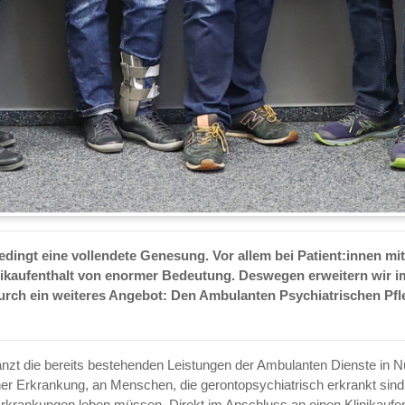
ingt eine vollendete Genesung. Vor allem bei Patient:innen mit
nikaufenthalt von enormer Bedeutung. Deswegen erweitern wir i
rch ein weiteres Angebot: Den Ambulanten Psychiatrischen Pfl
nzt die bereits bestehenden Leistungen der Ambulanten Dienste in N
her Erkrankung, an Menschen, die gerontopsychiatrisch erkrankt sin
rkrankungen leben müssen. Direkt im Anschluss an einen Klinikaufen