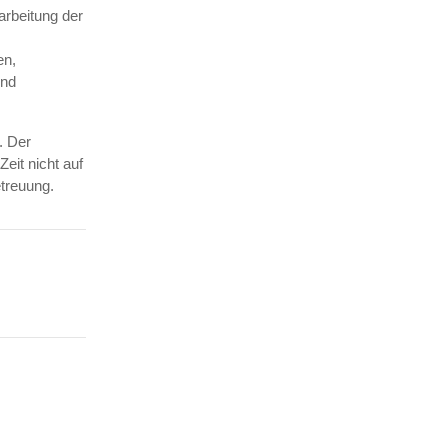
arbeitung der
en,
und
. Der
eit nicht auf
etreuung.