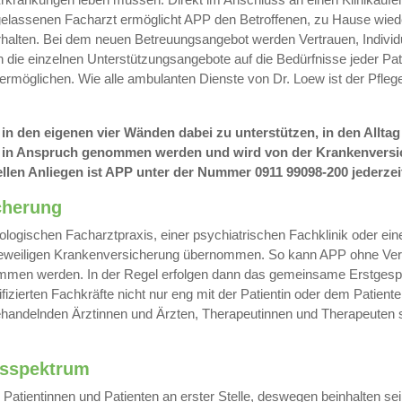
gelassenen Facharzt ermöglicht APP den Betroffenen, zu Hause wied
alten. Bei dem neuen Betreuungsangebot werden Vertrauen, Individu
ie einzelnen Unterstützungsangebote auf die Bedürfnisse jeder Pati
rmöglichen. Wie alle ambulanten Dienste von Dr. Loew ist der Pfleg
 in den eigenen vier Wänden dabei zu unterstützen, in den Alltag
ang in Anspruch genommen werden und wird von der Krankenvers
len Anliegen ist APP unter der Nummer 0911 99098-200 jederzeit
cherung
ologischen Facharztpraxis, einer psychiatrischen Fachklinik oder ein
r jeweiligen Krankenversicherung übernommen. So kann APP ohne Ve
enommen werden. In der Regel erfolgen dann das gemeinsame Erstgesp
izierten Fachkräfte nicht nur eng mit der Patientin oder dem Patient
handelnden Ärztinnen und Ärzten, Therapeutinnen und Therapeuten 
gsspektrum
 Patientinnen und Patienten an erster Stelle, deswegen beinhalten se