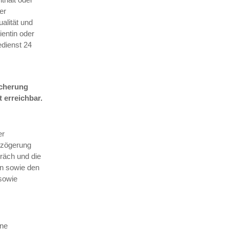
er
alität und
entin oder
edienst 24
icherung
 erreichbar.
er
rzögerung
räch und die
en sowie den
sowie
ine