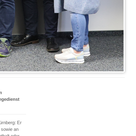
m
egedienst
ürnberg: Er
d sowie an
thalt oder